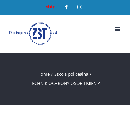
Skip
BIP
Facebook
Instagram
to
content
Home
/
Szkoła policealna
/
TECHNIK OCHRONY OSÓB I MIENIA