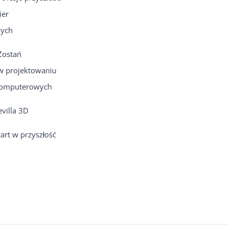
ier
ych
Zostań
 projektowaniu
 komputerowych
villa 3D
art w przyszłość