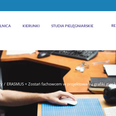
RE
ELNICA
KIERUNKI
STUDIA PIELĘGNIARSKIE
ty
/
ERASMUS + Zostań fachowcem w projektowaniu grafiki gier