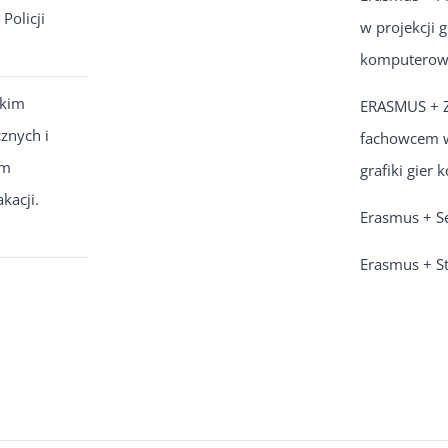
Policji
w projekcji g
komputerow
tkim
ERASMUS + 
znych i
fachowcem w
im
grafiki gier
kacji.
Erasmus + Se
Erasmus + St