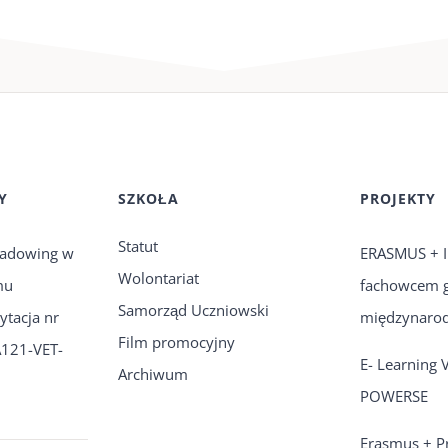
Y
SZKOŁA
PROJEKTY
Statut
shadowing w
ERASMUS + I
Wolontariat
mu
fachowcem g
Samorząd Uczniowski
tacja nr
międzynar
Film promocyjny
121-VET-
E- Learning 
Archiwum
POWERSE
Erasmus + Pr