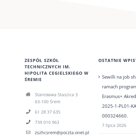
ZESPÓŁ SZKÓŁ
OSTATNIE WPIS
TECHNICZNYCH IM.
HIPOLITA CEGIELSKIEGO W
Sewilli na job 
ŚREMIE
ramach progra
Stanisława Staszica 3
Erasmus+ Akredy
63-100 Śrem
2025-1-PL01-KA
61 28 37 635
000324660.
739 010 963
7 lipca 2026
zszhcsrem@poczta.onet.pl