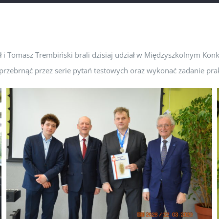
lił i Tomasz Trembiński brali dzisiaj udział w Międzyszkolnym Kon
 przebrnąć przez serie pytań testowych oraz wykonać zadanie pra