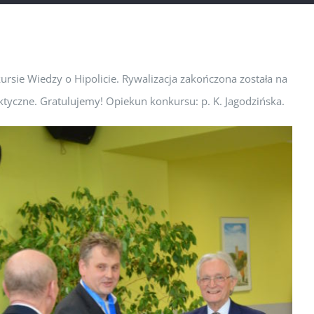
kursie Wiedzy o Hipolicie. Rywalizacja zakończona została na
ktyczne. Gratulujemy! Opiekun konkursu: p. K. Jagodzińska.