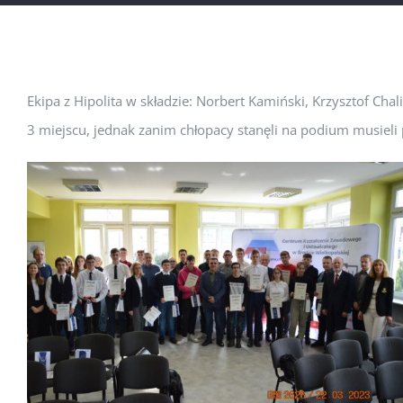
Ekipa z Hipolita w składzie: Norbert Kamiński, Krzysztof Cha
3 miejscu, jednak zanim chłopacy stanęli na podium musieli