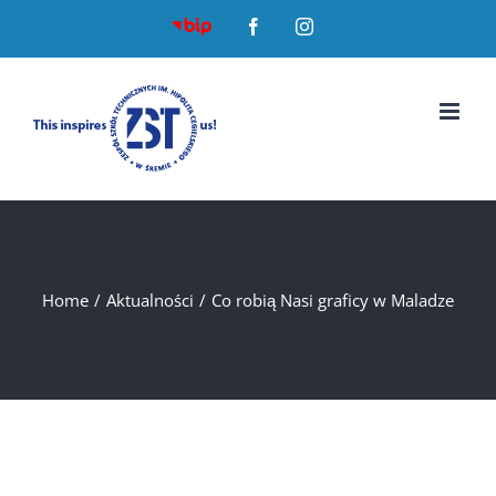
Skip
BIP
Facebook
Instagram
to
content
Home
/
Aktualności
/
Co robią Nasi graficy w Maladze